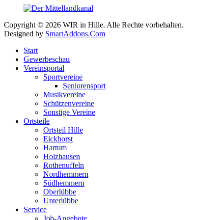
Copyright © 2026 WIR in Hille. Alle Rechte vorbehalten.
Designed by
SmartAddons.Com
Start
Gewerbeschau
Vereinsportal
Sportvereine
Seniorensport
Musikvereine
Schützenvereine
Sonstige Vereine
Ortsteile
Ortsteil Hille
Eickhorst
Hartum
Holzhausen
Rothenuffeln
Nordhemmern
Südhemmern
Oberlübbe
Unterlübbe
Service
Job-Angebote