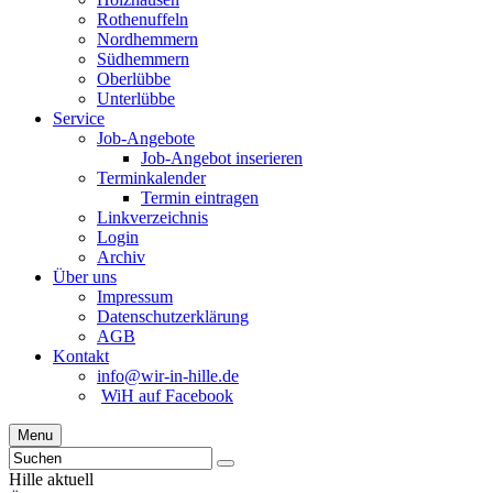
Rothenuffeln
Nordhemmern
Südhemmern
Oberlübbe
Unterlübbe
Service
Job-Angebote
Job-Angebot inserieren
Terminkalender
Termin eintragen
Linkverzeichnis
Login
Archiv
Über uns
Impressum
Datenschutzerklärung
AGB
Kontakt
info@wir-in-hille.de
WiH auf Facebook
Menu
Hille aktuell