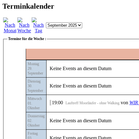
Terminkalender
Termine für die Woche :
Montag
Keine Events an diesem Datum
29.
September
Dienstag
Keine Events an diesem Datum
30.
September
Mittwoch
19:00
von
WIR 
Lauftreff Moorläufer - ohne Walking
01.
Oktober
Donnerstag
Keine Events an diesem Datum
02.
Oktober
Freitag
Keine Events an diesem Datum
03.