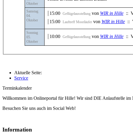
Oktober
Samstag
15:00
von
WIR in Hille
:: V
Geflügelausstellung
04.
Oktober
15:00
von
WIR in Hille
:: 
Lauftreff Moorläufer
Sonntag
10:00
von
WIR in Hille
:: V
Geflügelausstellung
05.
Oktober
Aktuelle Seite:
Service
Terminkalender
Willkommen im Onlineportal für Hille! Wir sind DIE Anlaufstelle im 
Besuchen Sie uns auch im Social Web!
Information