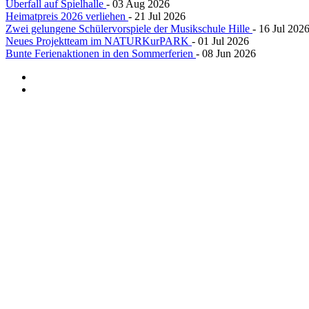
Überfall auf Spielhalle
- 03 Aug 2026
Heimatpreis 2026 verliehen
- 21 Jul 2026
Zwei gelungene Schülervorspiele der Musikschule Hille
- 16 Jul 202
Neues Projektteam im NATURKurPARK
- 01 Jul 2026
Bunte Ferienaktionen in den Sommerferien
- 08 Jun 2026