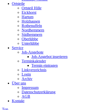
Ortsteile
Ortsteil Hille
Eickhorst
Hartum
Holzhausen
Rothenuffeln
Nordhemmern
Südhemmern
Oberlübbe
Unterlübbe
Service
Job-Angebote
Job-Angebot inserieren
Terminkalender
Termin eintragen
Linkverzeichnis
Login
Archiv
Über uns
Impressum
Datenschutzerklärung
AGB
Kontakt
Top