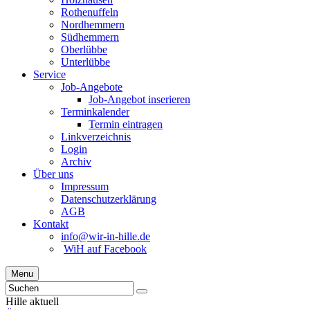
Rothenuffeln
Nordhemmern
Südhemmern
Oberlübbe
Unterlübbe
Service
Job-Angebote
Job-Angebot inserieren
Terminkalender
Termin eintragen
Linkverzeichnis
Login
Archiv
Über uns
Impressum
Datenschutzerklärung
AGB
Kontakt
info@wir-in-hille.de
WiH auf Facebook
Menu
Hille aktuell