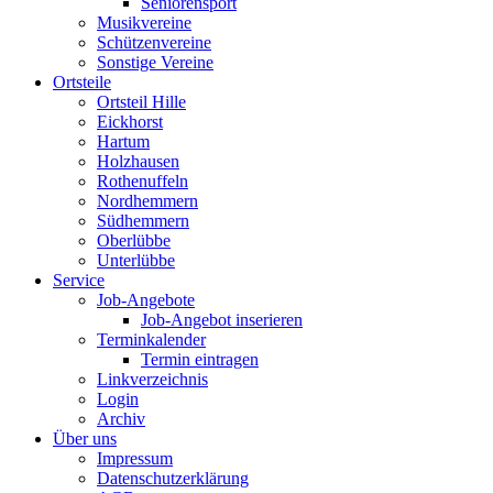
Seniorensport
Musikvereine
Schützenvereine
Sonstige Vereine
Ortsteile
Ortsteil Hille
Eickhorst
Hartum
Holzhausen
Rothenuffeln
Nordhemmern
Südhemmern
Oberlübbe
Unterlübbe
Service
Job-Angebote
Job-Angebot inserieren
Terminkalender
Termin eintragen
Linkverzeichnis
Login
Archiv
Über uns
Impressum
Datenschutzerklärung