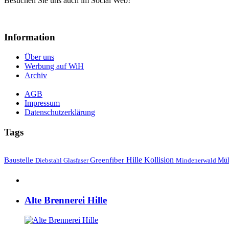
Besuchen Sie uns auch im Social Web!
Information
Über uns
Werbung auf WiH
Archiv
AGB
Impressum
Datenschutzerklärung
Tags
Hille
Baustelle
Greenfiber
Kollision
Mül
Diebstahl
Mindenerwald
Glasfaser
Alte Brennerei Hille