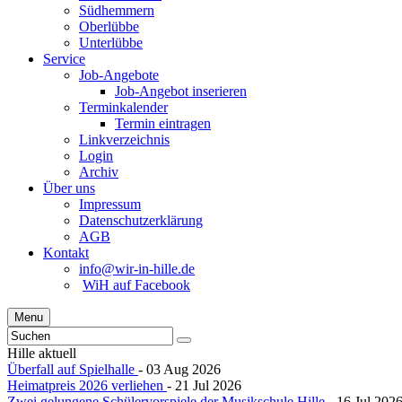
Südhemmern
Oberlübbe
Unterlübbe
Service
Job-Angebote
Job-Angebot inserieren
Terminkalender
Termin eintragen
Linkverzeichnis
Login
Archiv
Über uns
Impressum
Datenschutzerklärung
AGB
Kontakt
info@wir-in-hille.de
WiH auf Facebook
Menu
Hille aktuell
Überfall auf Spielhalle
- 03 Aug 2026
Heimatpreis 2026 verliehen
- 21 Jul 2026
Zwei gelungene Schülervorspiele der Musikschule Hille
- 16 Jul 202