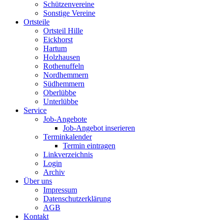
Schützenvereine
Sonstige Vereine
Ortsteile
Ortsteil Hille
Eickhorst
Hartum
Holzhausen
Rothenuffeln
Nordhemmern
Südhemmern
Oberlübbe
Unterlübbe
Service
Job-Angebote
Job-Angebot inserieren
Terminkalender
Termin eintragen
Linkverzeichnis
Login
Archiv
Über uns
Impressum
Datenschutzerklärung
AGB
Kontakt