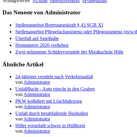
Schlagwörter
Unfall
Berufsverkehr
Folgeunfall
Das Neueste von Administrator
Stellenangebot Betreuungskraft § 43 SGB XI
Stellenangebot Pflegefachassistenz oder Pflegeassistenz (m/w/d
Überfall auf Spielhalle
Heimatpreis 2026 verliehen
Zwei gelungene Schülervorspiele der Musikschule Hille
Ähnliche Artikel
24-jähriger verstirbt nach Verkehrsunfall
von
Administrator
Unfallflucht - Auto rutscht in den Graben
von
Administrator
PKW kollidiert mit Löschfahrzeug
von
Administrator
Unfall durch herabfallende Heuballen
von
Administrator
Hiller verunfallt schwer in Hüllhorst
von
Administrator