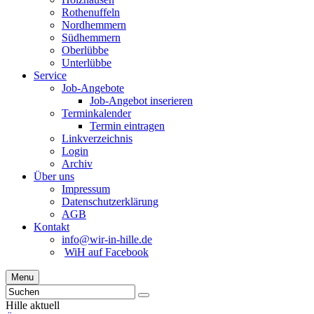
Rothenuffeln
Nordhemmern
Südhemmern
Oberlübbe
Unterlübbe
Service
Job-Angebote
Job-Angebot inserieren
Terminkalender
Termin eintragen
Linkverzeichnis
Login
Archiv
Über uns
Impressum
Datenschutzerklärung
AGB
Kontakt
info@wir-in-hille.de
WiH auf Facebook
Menu
Hille aktuell