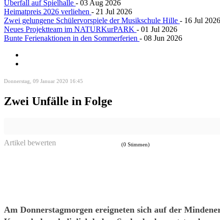
Überfall auf Spielhalle
- 03 Aug 2026
Heimatpreis 2026 verliehen
- 21 Jul 2026
Zwei gelungene Schülervorspiele der Musikschule Hille
- 16 Jul 202
Neues Projektteam im NATURKurPARK
- 01 Jul 2026
Bunte Ferienaktionen in den Sommerferien
- 08 Jun 2026
Donnerstag, 09 Januar 2020 16:45
Zwei Unfälle in Folge
Artikel bewerten
(0 Stimmen)
Am Donnerstagmorgen ereigneten sich auf der Mindener 