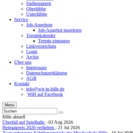
Südhemmern
Oberlübbe
Unterlübbe
Service
Job-Angebote
Job-Angebot inserieren
Terminkalender
Termin eintragen
Linkverzeichnis
Login
Archiv
Über uns
Impressum
Datenschutzerklärung
AGB
Kontakt
info@wir-in-hille.de
WiH auf Facebook
Menu
Hille aktuell
Überfall auf Spielhalle
- 03 Aug 2026
Heimatpreis 2026 verliehen
- 21 Jul 2026
Zwei gelungene Schülervorspiele der Musikschule Hille
- 16 Jul 202