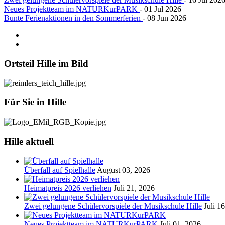
Neues Projektteam im NATURKurPARK
- 01 Jul 2026
Bunte Ferienaktionen in den Sommerferien
- 08 Jun 2026
Ortsteil
Hille im Bild
Für
Sie in Hille
Hille
aktuell
Überfall auf Spielhalle
August 03, 2026
Heimatpreis 2026 verliehen
Juli 21, 2026
Zwei gelungene Schülervorspiele der Musikschule Hille
Juli 1
Neues Projektteam im NATURKurPARK
Juli 01, 2026