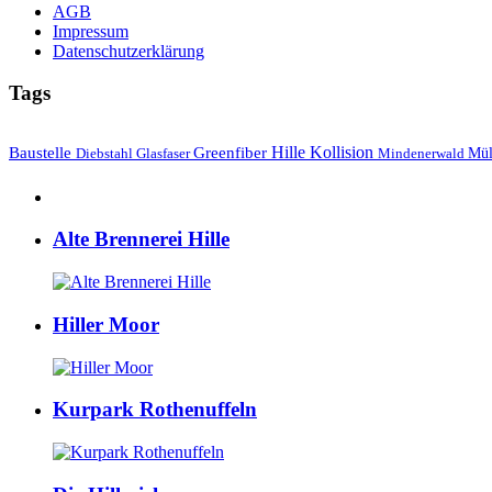
AGB
Impressum
Datenschutzerklärung
Tags
Hille
Baustelle
Greenfiber
Kollision
Mül
Diebstahl
Mindenerwald
Glasfaser
Alte Brennerei Hille
Hiller Moor
Kurpark Rothenuffeln