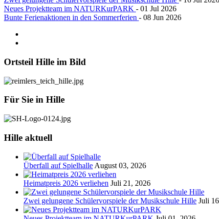
Neues Projektteam im NATURKurPARK
- 01 Jul 2026
Bunte Ferienaktionen in den Sommerferien
- 08 Jun 2026
Ortsteil
Hille im Bild
Für
Sie in Hille
Hille
aktuell
Überfall auf Spielhalle
August 03, 2026
Heimatpreis 2026 verliehen
Juli 21, 2026
Zwei gelungene Schülervorspiele der Musikschule Hille
Juli 1
Neues Projektteam im NATURKurPARK
Juli 01, 2026