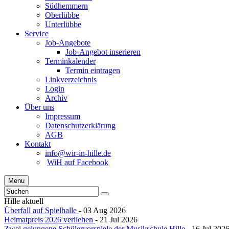
Südhemmern
Oberlübbe
Unterlübbe
Service
Job-Angebote
Job-Angebot inserieren
Terminkalender
Termin eintragen
Linkverzeichnis
Login
Archiv
Über uns
Impressum
Datenschutzerklärung
AGB
Kontakt
info@wir-in-hille.de
WiH auf Facebook
Menu
Hille aktuell
Überfall auf Spielhalle
- 03 Aug 2026
Heimatpreis 2026 verliehen
- 21 Jul 2026
Zwei gelungene Schülervorspiele der Musikschule Hille
- 16 Jul 202