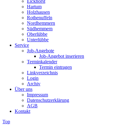
Eickhorst
Hartum
Holzhausen
Rothenuffeln
Nordhemmern
Südhemmern
Oberlübbe
Unterlübbe
Service
Job-Angebote
Job-Angebot inserieren
Terminkalender
Termin eintragen
Linkverzeichnis
Login
Archiv
Über uns
Impressum
Datenschutzerklärung
AGB
Kontakt
Top