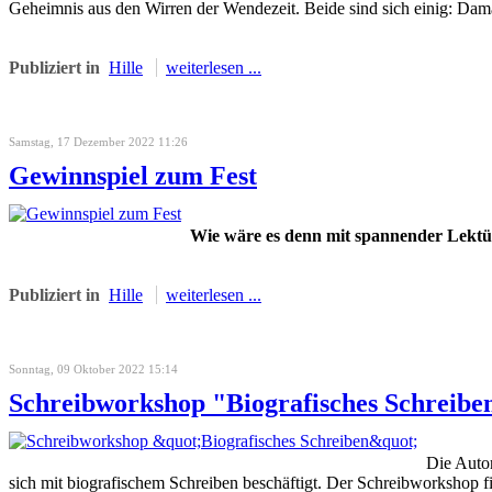
Geheimnis aus den Wirren der Wendezeit. Beide sind sich einig: Dam
Publiziert in
Hille
weiterlesen ...
Samstag, 17 Dezember 2022 11:26
Gewinnspiel zum Fest
Wie wäre es denn mit spannender Lektür
Publiziert in
Hille
weiterlesen ...
Sonntag, 09 Oktober 2022 15:14
Schreibworkshop "Biografisches Schreibe
Die Autor
sich mit biografischem Schreiben beschäftigt. Der Schreibworkshop 