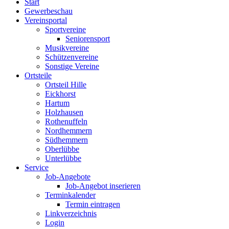
Start
Gewerbeschau
Vereinsportal
Sportvereine
Seniorensport
Musikvereine
Schützenvereine
Sonstige Vereine
Ortsteile
Ortsteil Hille
Eickhorst
Hartum
Holzhausen
Rothenuffeln
Nordhemmern
Südhemmern
Oberlübbe
Unterlübbe
Service
Job-Angebote
Job-Angebot inserieren
Terminkalender
Termin eintragen
Linkverzeichnis
Login