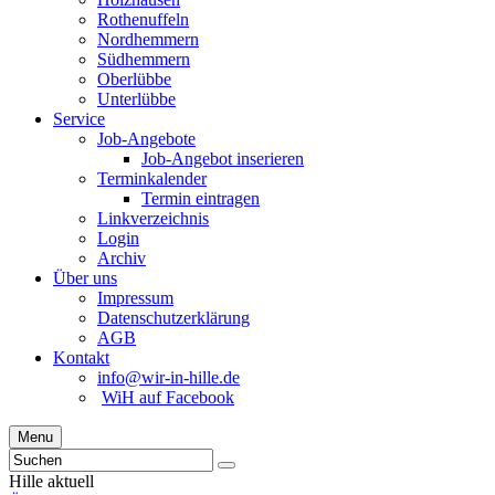
Rothenuffeln
Nordhemmern
Südhemmern
Oberlübbe
Unterlübbe
Service
Job-Angebote
Job-Angebot inserieren
Terminkalender
Termin eintragen
Linkverzeichnis
Login
Archiv
Über uns
Impressum
Datenschutzerklärung
AGB
Kontakt
info@wir-in-hille.de
WiH auf Facebook
Menu
Hille aktuell