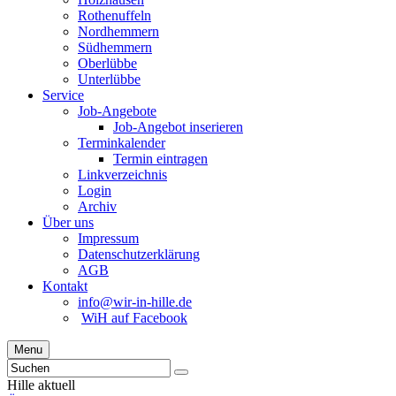
Rothenuffeln
Nordhemmern
Südhemmern
Oberlübbe
Unterlübbe
Service
Job-Angebote
Job-Angebot inserieren
Terminkalender
Termin eintragen
Linkverzeichnis
Login
Archiv
Über uns
Impressum
Datenschutzerklärung
AGB
Kontakt
info@wir-in-hille.de
WiH auf Facebook
Menu
Hille aktuell