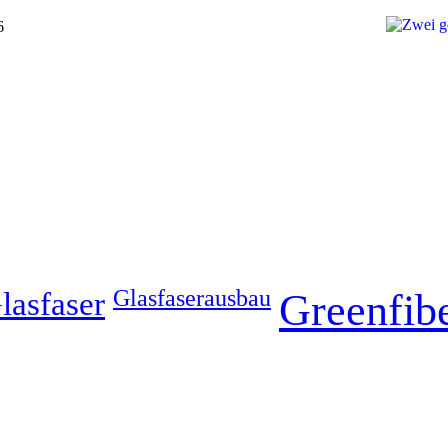
6
lasfaser
Glasfaserausbau
Greenfib