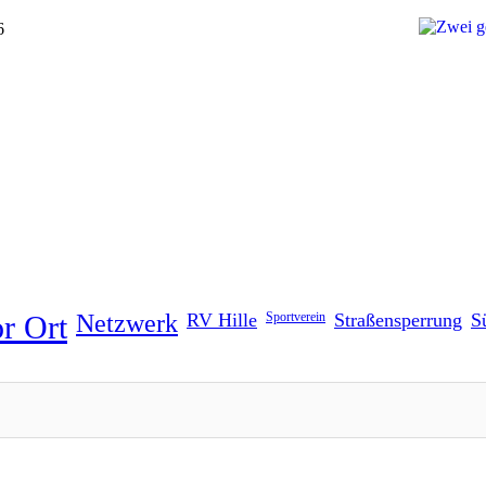
6
r Ort
Netzwerk
RV Hille
Sportverein
Straßensperrung
S