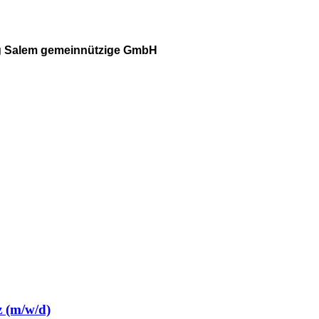
ng Salem gemeinnützige GmbH
z (m/w/d)