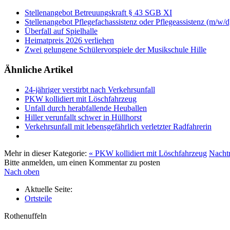
Stellenangebot Betreuungskraft § 43 SGB XI
Stellenangebot Pflegefachassistenz oder Pflegeassistenz (m/w/d
Überfall auf Spielhalle
Heimatpreis 2026 verliehen
Zwei gelungene Schülervorspiele der Musikschule Hille
Ähnliche Artikel
24-jähriger verstirbt nach Verkehrsunfall
PKW kollidiert mit Löschfahrzeug
Unfall durch herabfallende Heuballen
Hiller verunfallt schwer in Hüllhorst
Verkehrsunfall mit lebensgefährlich verletzter Radfahrerin
Mehr in dieser Kategorie:
« PKW kollidiert mit Löschfahrzeug
Nachtr
Bitte anmelden, um einen Kommentar zu posten
Nach oben
Aktuelle Seite:
Ortsteile
Rothenuffeln