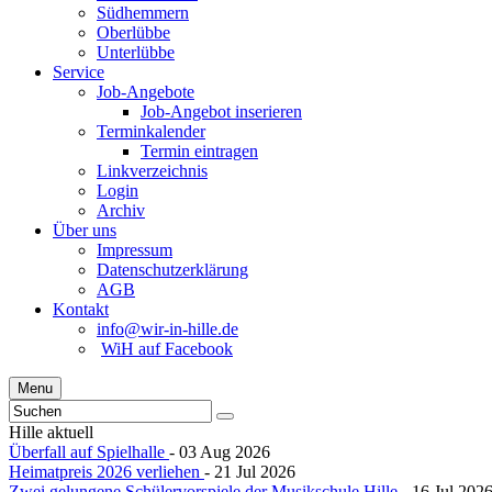
Südhemmern
Oberlübbe
Unterlübbe
Service
Job-Angebote
Job-Angebot inserieren
Terminkalender
Termin eintragen
Linkverzeichnis
Login
Archiv
Über uns
Impressum
Datenschutzerklärung
AGB
Kontakt
info@wir-in-hille.de
WiH auf Facebook
Menu
Hille aktuell
Überfall auf Spielhalle
- 03 Aug 2026
Heimatpreis 2026 verliehen
- 21 Jul 2026
Zwei gelungene Schülervorspiele der Musikschule Hille
- 16 Jul 202