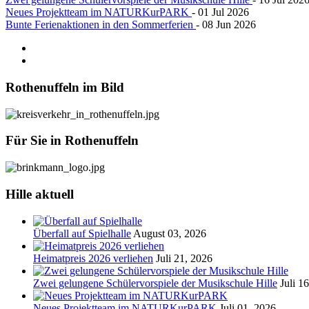
Neues Projektteam im NATURKurPARK
- 01 Jul 2026
Bunte Ferienaktionen in den Sommerferien
- 08 Jun 2026
Rothenuffeln
im Bild
Für
Sie in Rothenuffeln
Hille
aktuell
Überfall auf Spielhalle
August 03, 2026
Heimatpreis 2026 verliehen
Juli 21, 2026
Zwei gelungene Schülervorspiele der Musikschule Hille
Juli 1
Neues Projektteam im NATURKurPARK
Juli 01, 2026