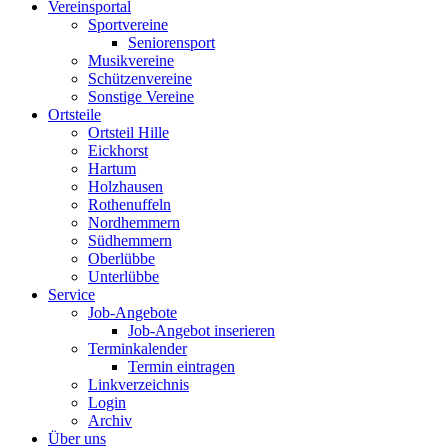
Vereinsportal
Sportvereine
Seniorensport
Musikvereine
Schützenvereine
Sonstige Vereine
Ortsteile
Ortsteil Hille
Eickhorst
Hartum
Holzhausen
Rothenuffeln
Nordhemmern
Südhemmern
Oberlübbe
Unterlübbe
Service
Job-Angebote
Job-Angebot inserieren
Terminkalender
Termin eintragen
Linkverzeichnis
Login
Archiv
Über uns