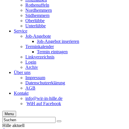
Rothenuffeln
Nordhemmern
Südhemmern
Oberlübbe
Unterlübbe
Service
Job-Angebote
Job-Angebot inserieren
Terminkalender
Termin eintragen
Linkverzeichnis
Login
Archiv
Über uns
Impressum
Datenschutzerklärung
AGB
Kontakt
info@wir-in-hille.de
WiH auf Facebook
Menu
Hille aktuell