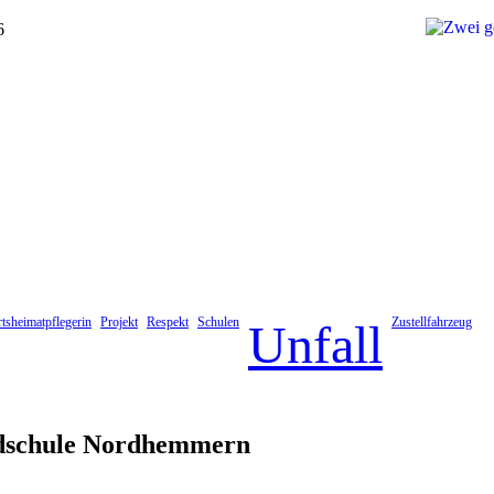
6
tsheimatpflegerin
Projekt
Respekt
Schulen
Zustellfahrzeug
Unfall
undschule Nordhemmern