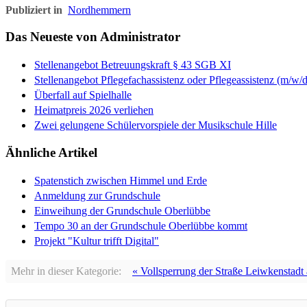
Publiziert in
Nordhemmern
Das Neueste von Administrator
Stellenangebot Betreuungskraft § 43 SGB XI
Stellenangebot Pflegefachassistenz oder Pflegeassistenz (m/w/d
Überfall auf Spielhalle
Heimatpreis 2026 verliehen
Zwei gelungene Schülervorspiele der Musikschule Hille
Ähnliche Artikel
Spatenstich zwischen Himmel und Erde
Anmeldung zur Grundschule
Einweihung der Grundschule Oberlübbe
Tempo 30 an der Grundschule Oberlübbe kommt
Projekt "Kultur trifft Digital"
Mehr in dieser Kategorie:
« Vollsperrung der Straße Leiwkenstadt 