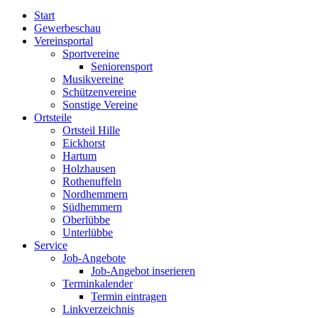
Start
Gewerbeschau
Vereinsportal
Sportvereine
Seniorensport
Musikvereine
Schützenvereine
Sonstige Vereine
Ortsteile
Ortsteil Hille
Eickhorst
Hartum
Holzhausen
Rothenuffeln
Nordhemmern
Südhemmern
Oberlübbe
Unterlübbe
Service
Job-Angebote
Job-Angebot inserieren
Terminkalender
Termin eintragen
Linkverzeichnis