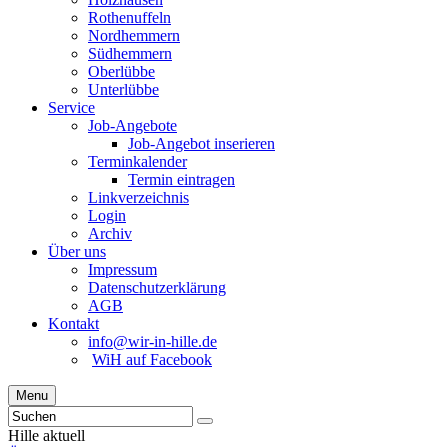
Rothenuffeln
Nordhemmern
Südhemmern
Oberlübbe
Unterlübbe
Service
Job-Angebote
Job-Angebot inserieren
Terminkalender
Termin eintragen
Linkverzeichnis
Login
Archiv
Über uns
Impressum
Datenschutzerklärung
AGB
Kontakt
info@wir-in-hille.de
WiH auf Facebook
Menu
Hille aktuell