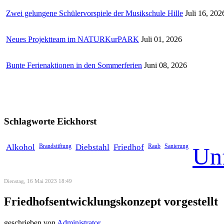
Zwei gelungene Schülervorspiele der Musikschule Hille
Juli 16, 202
Neues Projektteam im NATURKurPARK
Juli 01, 2026
Bunte Ferienaktionen in den Sommerferien
Juni 08, 2026
Schlagworte
Eickhorst
Alkohol
Brandstiftung
Diebstahl
Friedhof
Raub
Sanierung
Unf
Dienstag, 16 Mai 2023 18:49
Friedhofsentwicklungskonzept vorgestellt
geschrieben von
Administrator