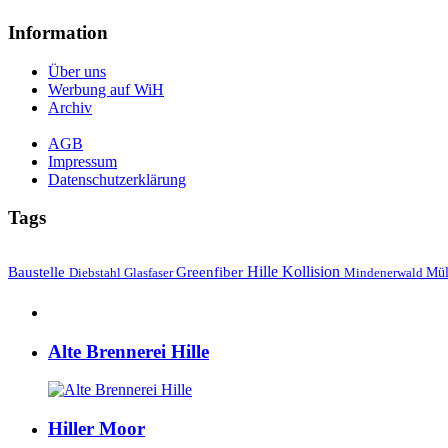
Information
Über uns
Werbung auf WiH
Archiv
AGB
Impressum
Datenschutzerklärung
Tags
Hille
Baustelle
Greenfiber
Kollision
Mül
Diebstahl
Mindenerwald
Glasfaser
Alte Brennerei Hille
Hiller Moor