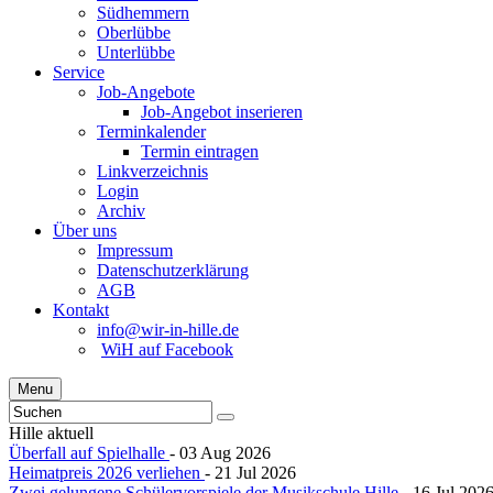
Südhemmern
Oberlübbe
Unterlübbe
Service
Job-Angebote
Job-Angebot inserieren
Terminkalender
Termin eintragen
Linkverzeichnis
Login
Archiv
Über uns
Impressum
Datenschutzerklärung
AGB
Kontakt
info@wir-in-hille.de
WiH auf Facebook
Menu
Hille aktuell
Überfall auf Spielhalle
- 03 Aug 2026
Heimatpreis 2026 verliehen
- 21 Jul 2026
Zwei gelungene Schülervorspiele der Musikschule Hille
- 16 Jul 202