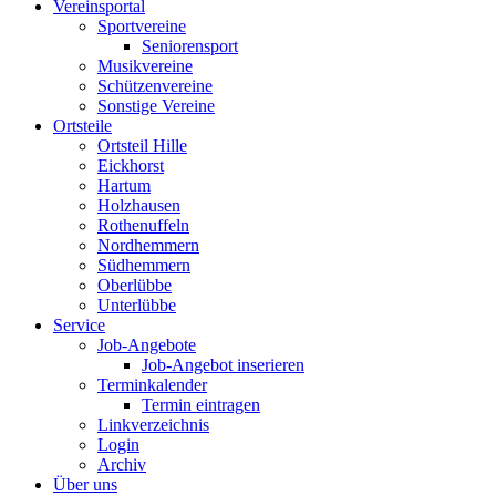
Vereinsportal
Sportvereine
Seniorensport
Musikvereine
Schützenvereine
Sonstige Vereine
Ortsteile
Ortsteil Hille
Eickhorst
Hartum
Holzhausen
Rothenuffeln
Nordhemmern
Südhemmern
Oberlübbe
Unterlübbe
Service
Job-Angebote
Job-Angebot inserieren
Terminkalender
Termin eintragen
Linkverzeichnis
Login
Archiv
Über uns