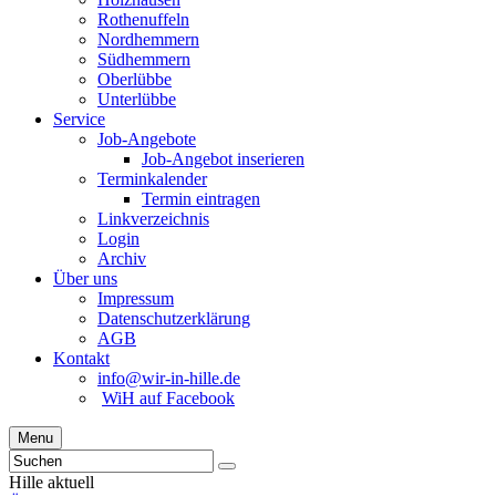
Rothenuffeln
Nordhemmern
Südhemmern
Oberlübbe
Unterlübbe
Service
Job-Angebote
Job-Angebot inserieren
Terminkalender
Termin eintragen
Linkverzeichnis
Login
Archiv
Über uns
Impressum
Datenschutzerklärung
AGB
Kontakt
info@wir-in-hille.de
WiH auf Facebook
Menu
Hille aktuell