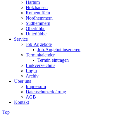
Hartum
Holzhausen
Rothenuffeln
Nordhemmern
Südhemmern
Oberlübbe
Unterlübbe
Service
Job-Angebote
Job-Angebot inserieren
Terminkalender
Termin eintragen
Linkverzeichnis
Login
Archiv
Über uns
Impressum
Datenschutzerklärung
AGB
Kontakt
Top