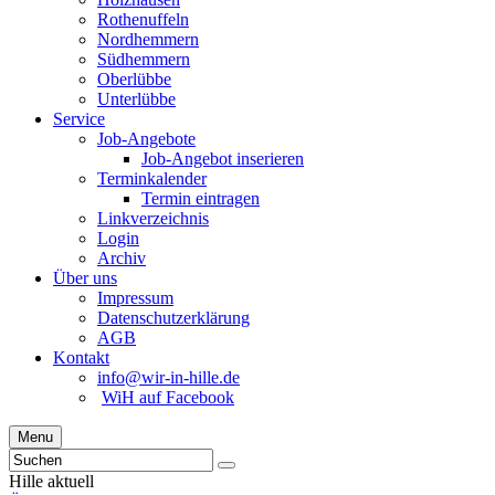
Rothenuffeln
Nordhemmern
Südhemmern
Oberlübbe
Unterlübbe
Service
Job-Angebote
Job-Angebot inserieren
Terminkalender
Termin eintragen
Linkverzeichnis
Login
Archiv
Über uns
Impressum
Datenschutzerklärung
AGB
Kontakt
info@wir-in-hille.de
WiH auf Facebook
Menu
Hille aktuell