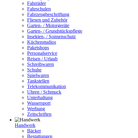
Fahrräder
Fahrschulen
Fahrzeugbeschriftung
Fliesen und Zubehör
Garten- / Motorgeräte
Garten- / Grundstückspflege
Insekten- / Sonnenschutz
Küchenstudios
Paketshops
Personalservice
Reisen / Urlaub
Schreibwaren
Schuhe
Spielwaren
Tankstellen
Telekommunikation
Uhren / Schmuck
Unterhaltung
Wassersport
Werbung
Zeitschriften
Handwerk
Bäcker
Bestattungen