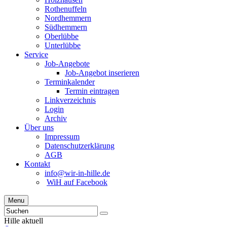
Rothenuffeln
Nordhemmern
Südhemmern
Oberlübbe
Unterlübbe
Service
Job-Angebote
Job-Angebot inserieren
Terminkalender
Termin eintragen
Linkverzeichnis
Login
Archiv
Über uns
Impressum
Datenschutzerklärung
AGB
Kontakt
info@wir-in-hille.de
WiH auf Facebook
Menu
Hille aktuell