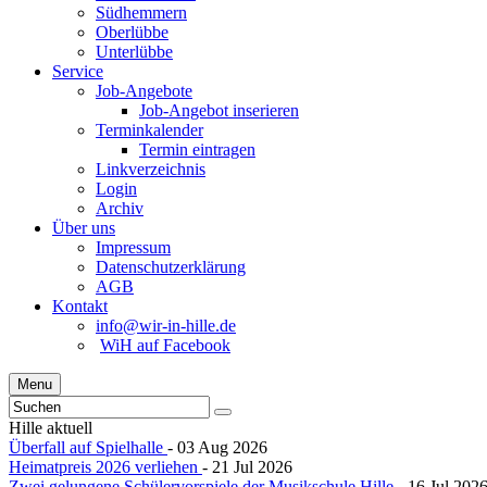
Südhemmern
Oberlübbe
Unterlübbe
Service
Job-Angebote
Job-Angebot inserieren
Terminkalender
Termin eintragen
Linkverzeichnis
Login
Archiv
Über uns
Impressum
Datenschutzerklärung
AGB
Kontakt
info@wir-in-hille.de
WiH auf Facebook
Menu
Hille aktuell
Überfall auf Spielhalle
- 03 Aug 2026
Heimatpreis 2026 verliehen
- 21 Jul 2026
Zwei gelungene Schülervorspiele der Musikschule Hille
- 16 Jul 202