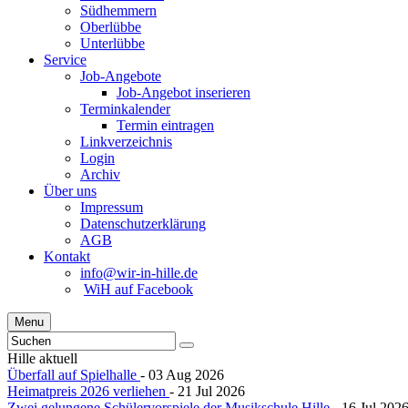
Südhemmern
Oberlübbe
Unterlübbe
Service
Job-Angebote
Job-Angebot inserieren
Terminkalender
Termin eintragen
Linkverzeichnis
Login
Archiv
Über uns
Impressum
Datenschutzerklärung
AGB
Kontakt
info@wir-in-hille.de
WiH auf Facebook
Menu
Hille aktuell
Überfall auf Spielhalle
- 03 Aug 2026
Heimatpreis 2026 verliehen
- 21 Jul 2026
Zwei gelungene Schülervorspiele der Musikschule Hille
- 16 Jul 202