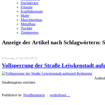
Dachdecker
Friseure
Kraftfahrzeuge
Maler
Maschinenbau
Metallbau
Tischler
Zimmereien
Anzeige der Artikel nach Schlagwörtern: 
Donnerstag, 12 Juni 2025 06:13
Vollsperrung der Straße Leiwkenstadt auf
Anlässl
Straßensperre errichtet.
Publiziert in
Nordhemmern
weiterlesen ...