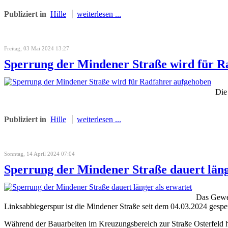
Publiziert in
Hille
weiterlesen ...
Freitag, 03 Mai 2024 13:27
Sperrung der Mindener Straße wird für R
Die
Publiziert in
Hille
weiterlesen ...
Sonntag, 14 April 2024 07:04
Sperrung der Mindener Straße dauert läng
Das Gewer
Linksabbiegerspur ist die Mindener Straße seit dem 04.03.2024 gesper
Während der Bauarbeiten im Kreuzungsbereich zur Straße Osterfeld 