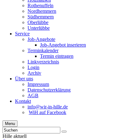
Rothenuffeln
Nordhemmern
Südhemmern
Oberlübbe
Unterlübbe
Service
Job-Angebote
Job-Angebot inserieren
Terminkalender
Termin eintragen
Linkverzeichnis
Login
Archiv
Über uns
Impressum
Datenschutzerklärung
AGB
Kontakt
info@wir-in-hille.de
WiH auf Facebook
Menu
Hille aktuell