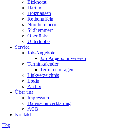
Eickhorst
Hartum
Holzhausen
Rothenuffeln
Nordhemmern
Südhemmern
Oberlübbe
Unterlübbe
Service
Job-Angebote
Job-Angebot inserieren
Terminkalender
Termin eintragen
Linkverzeichnis
Login
Archiv
Über uns
Impressum
Datenschutzerklärung
AGB
Kontakt
Top