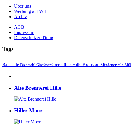
Über uns
Werbung auf WiH
Archiv
AGB
Impressum
Datenschutzerklärung
Tags
Hille
Baustelle
Greenfiber
Kollision
Mül
Diebstahl
Mindenerwald
Glasfaser
Alte Brennerei Hille
Hiller Moor