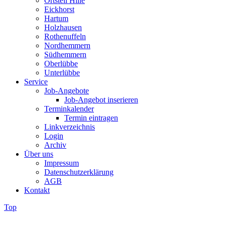
Ortsteil Hille
Eickhorst
Hartum
Holzhausen
Rothenuffeln
Nordhemmern
Südhemmern
Oberlübbe
Unterlübbe
Service
Job-Angebote
Job-Angebot inserieren
Terminkalender
Termin eintragen
Linkverzeichnis
Login
Archiv
Über uns
Impressum
Datenschutzerklärung
AGB
Kontakt
Top