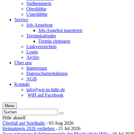
Südhemmern
Oberlübbe
Unterlübbe
Service
Job-Angebote
Job-Angebot inserieren
Terminkalender
Termin eintragen
Linkverzeichnis
Login
Archiv
Über uns
Impressum
Datenschutzerklärung
AGB
Kontakt
info@wir-in-hille.de
WiH auf Facebook
Menu
Hille aktuell
Überfall auf Spielhalle
- 03 Aug 2026
Heimatpreis 2026 verliehen
- 21 Jul 2026
Zwei gelungene Schülervorspiele der Musikschule Hille
- 16 Jul 202