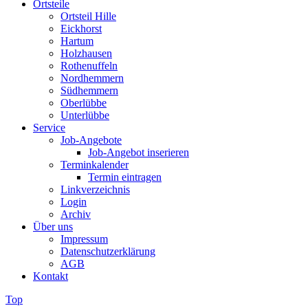
Ortsteile
Ortsteil Hille
Eickhorst
Hartum
Holzhausen
Rothenuffeln
Nordhemmern
Südhemmern
Oberlübbe
Unterlübbe
Service
Job-Angebote
Job-Angebot inserieren
Terminkalender
Termin eintragen
Linkverzeichnis
Login
Archiv
Über uns
Impressum
Datenschutzerklärung
AGB
Kontakt
Top