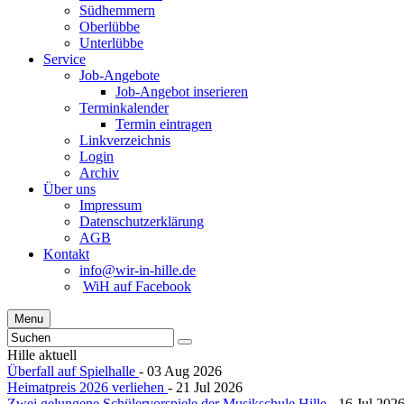
Südhemmern
Oberlübbe
Unterlübbe
Service
Job-Angebote
Job-Angebot inserieren
Terminkalender
Termin eintragen
Linkverzeichnis
Login
Archiv
Über uns
Impressum
Datenschutzerklärung
AGB
Kontakt
info@wir-in-hille.de
WiH auf Facebook
Menu
Hille aktuell
Überfall auf Spielhalle
- 03 Aug 2026
Heimatpreis 2026 verliehen
- 21 Jul 2026
Zwei gelungene Schülervorspiele der Musikschule Hille
- 16 Jul 202