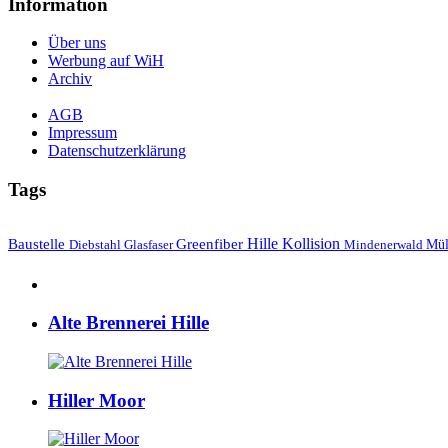
Information
Über uns
Werbung auf WiH
Archiv
AGB
Impressum
Datenschutzerklärung
Tags
Hille
Baustelle
Greenfiber
Kollision
Mül
Diebstahl
Mindenerwald
Glasfaser
Alte Brennerei Hille
Hiller Moor