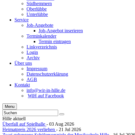
Südhemmern
Oberlübbe
Unterlübbe
Service
Job-Angebote
Job-Angebot inserieren
Terminkalender
Termin eintragen
Linkverzeichnis
Login
Archiv
Über uns
Impressum
Datenschutzerklärung
AGB
Kontakt
info@wir-in-hille.de
WiH auf Facebook
Menu
Hille aktuell
Überfall auf Spielhalle
- 03 Aug 2026
Heimatpreis 2026 verliehen
- 21 Jul 2026
Zwei gelungene Schülervorspiele der Musikschule Hille
- 16 Jul 202