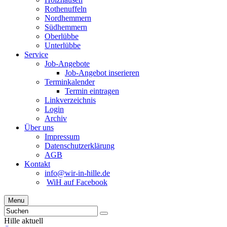
Rothenuffeln
Nordhemmern
Südhemmern
Oberlübbe
Unterlübbe
Service
Job-Angebote
Job-Angebot inserieren
Terminkalender
Termin eintragen
Linkverzeichnis
Login
Archiv
Über uns
Impressum
Datenschutzerklärung
AGB
Kontakt
info@wir-in-hille.de
WiH auf Facebook
Menu
Hille aktuell