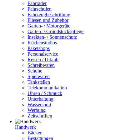
Fahrräder
Fahrschulen
Fahrzeugbeschriftung
Fliesen und Zubehör
Garten- / Motorgeräte
Garten- / Grundstückspflege
Insekten- / Sonnenschutz
Küchenstudios
Paketshops
Personalservice
Reisen / Urlaub
Schreibwaren
Schuhe
Spielwaren
Tankstellen
Telekommunikation
Uhren / Schmuck
Unterhaltung
Wassersport
Werbung
Zeitschriften
Handwerk
Bäcker
Bestattungen