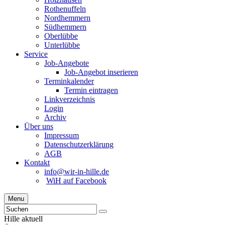
Rothenuffeln
Nordhemmern
Südhemmern
Oberlübbe
Unterlübbe
Service
Job-Angebote
Job-Angebot inserieren
Terminkalender
Termin eintragen
Linkverzeichnis
Login
Archiv
Über uns
Impressum
Datenschutzerklärung
AGB
Kontakt
info@wir-in-hille.de
WiH auf Facebook
Menu
Hille aktuell